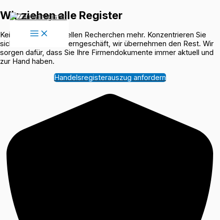
Zum
Wir ziehen alle Register
Inhalt
springen
Keine lästigen manuellen Recherchen mehr. Konzentrieren Sie
sich einfach auf Ihr Kerngeschäft, wir übernehmen den Rest. Wir
sorgen dafür, dass Sie Ihre Firmendokumente immer aktuell und
zur Hand haben.
Handelsregisterauszug anfordern