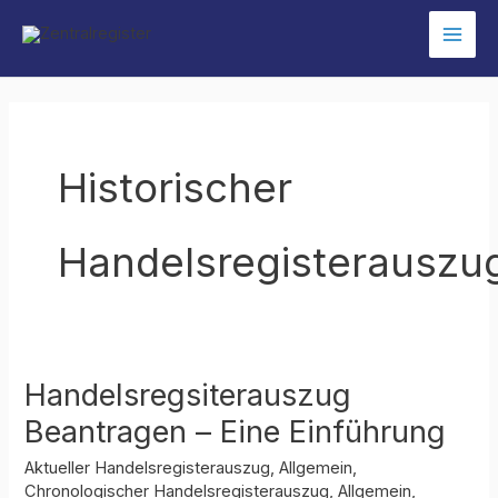
Zum
Inhalt
springen
Historischer
Handelsregisterauszu
Handelsregsiterauszug
Beantragen – Eine Einführung
Aktueller Handelsregisterauszug
,
Allgemein
,
Chronologischer Handelsregisterauszug
,
Allgemein
,